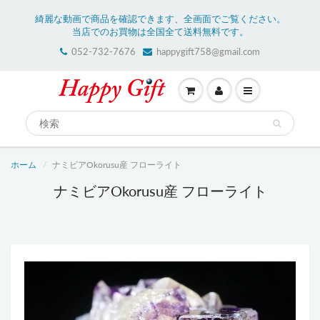
綺麗な動画で商品を確認できます、全画面でご覧ください。
当店でのお買物は全国全て送料無料です。
052-732-7676
happygift758@gmail.com
ホーム
ナミビアOkorusu産 フローライト
ナミビアOkorusu産 フローライト