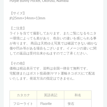
Purple Bunny Pocket, Okorusu, Namibia
【サイズ】
約25mm×14mm×13mm
【ご注意】
ライトを当てて撮影しております、またご覧になるモニタ
ー環境によっても差があり、色合いの違いを感じられる事
が有ります。 商品は天然ゆえ写真では確認できない細かな
傷や凹み等がある場合もございます。イメージの違いに関
しての返品は受付出来かねますのでご了承ください。
【その他】
価格は税込表示です、送料は全国一律全て無料です。
宅配便またはポスト投函便(ヤマト運輸ネコポス)にて配送
いたします。発送方法の指定はできません。
カタカナ
英語表記
和名
フローライト
Fluorite
蛍石