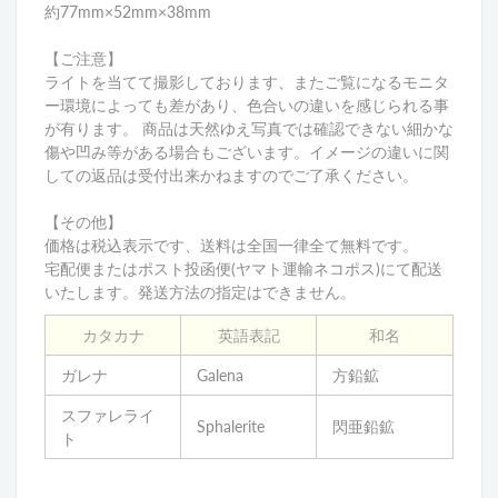
約77mm×52mm×38mm
【ご注意】
ライトを当てて撮影しております、またご覧になるモニタ
ー環境によっても差があり、色合いの違いを感じられる事
が有ります。 商品は天然ゆえ写真では確認できない細かな
傷や凹み等がある場合もございます。イメージの違いに関
しての返品は受付出来かねますのでご了承ください。
【その他】
価格は税込表示です、送料は全国一律全て無料です。
宅配便またはポスト投函便(ヤマト運輸ネコポス)にて配送
いたします。発送方法の指定はできません。
カタカナ
英語表記
和名
ガレナ
Galena
方鉛鉱
スファレライ
Sphalerite
閃亜鉛鉱
ト