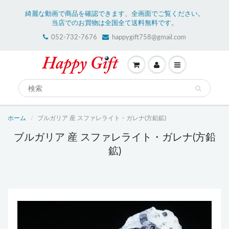
綺麗な動画で商品を確認できます、全画面でご覧ください。
当店でのお買物は全国全て送料無料です。
052-732-7676
happygift758@gmail.com
ホーム
ブルガリア 産 スファレライト・ガレナ(方鉛鉱)
ブルガリア 産 スファレライト・ガレナ(方鉛
鉱)