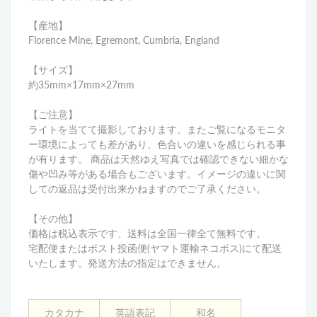
【産地】
Florence Mine, Egremont, Cumbria, England
【サイズ】
約35mm×17mm×27mm
【ご注意】
ライトを当てて撮影しております、またご覧になるモニタ
ー環境によっても差があり、色合いの違いを感じられる事
が有ります。 商品は天然ゆえ写真では確認できない細かな
傷や凹み等がある場合もございます。イメージの違いに関
しての返品は受付出来かねますのでご了承ください。
【その他】
価格は税込表示です、送料は全国一律全て無料です。
宅配便またはポスト投函便(ヤマト運輸ネコポス)にて配送
いたします。発送方法の指定はできません。
カタカナ
英語表記
和名