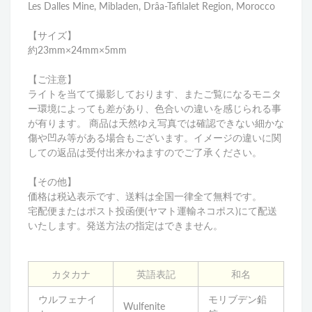
Les Dalles Mine, Mibladen, Drâa-Tafilalet Region, Morocco
【サイズ】
約23mm×24mm×5mm
【ご注意】
ライトを当てて撮影しております、またご覧になるモニタ
ー環境によっても差があり、色合いの違いを感じられる事
が有ります。 商品は天然ゆえ写真では確認できない細かな
傷や凹み等がある場合もございます。イメージの違いに関
しての返品は受付出来かねますのでご了承ください。
【その他】
価格は税込表示です、送料は全国一律全て無料です。
宅配便またはポスト投函便(ヤマト運輸ネコポス)にて配送
いたします。発送方法の指定はできません。
カタカナ
英語表記
和名
ウルフェナイ
モリブデン鉛
Wulfenite