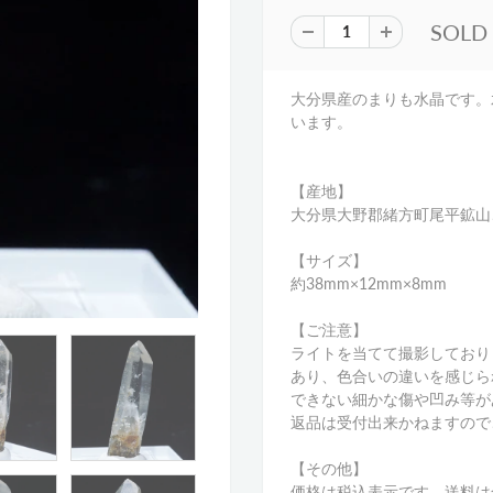
SOLD
大分県産のまりも水晶です。
います。
【産地】
大分県大野郡緒方町尾平鉱山
【サイズ】
約38
mm×12mm×8
mm
【ご注意】
ライトを当てて撮影しており
あり、色合いの違いを感じら
できない細かな傷や凹み等が
返品は受付出来かねますので
【その他】
価格は税込表示です、送料は