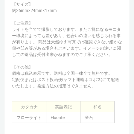
【サイズ】
約26mm×24mm×17mm
【ご注意】
ライトを当てて撮影しております、またご覧になるモニタ
ー環境によっても差があり、色合いの違いを感じられる事
が有ります。 商品は天然ゆえ写真では確認できない細かな
傷や凹み等がある場合もございます。イメージの違いに関
しての返品は受付出来かねますのでご了承ください。
【その他】
価格は税込表示です、送料は全国一律全て無料です。
宅配便またはポスト投函便(ヤマト運輸ネコポス)にて配送
いたします。発送方法の指定はできません。
カタカナ
英語表記
和名
フローライト
Fluorite
蛍石