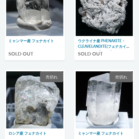
ミャンマー産 フェナカイト
ウクライナ産 PHENAKITE・
CLEAVELANDITE(フェナカイ
ト・クリーブランダイト)
SOLD OUT
SOLD OUT
売切れ
売切れ
ロシア産 フェナカイト
ミャンマー産 フェナカイト