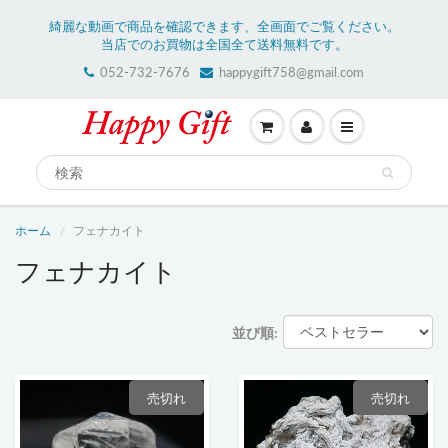
綺麗な動画で商品を確認できます、全画面でご覧ください。
当店でのお買物は全国全て送料無料です。
052-732-7676
happygift758@gmail.com
ホーム
フェナカイト
フェナカイト
並び順:
売切れ
売切れ