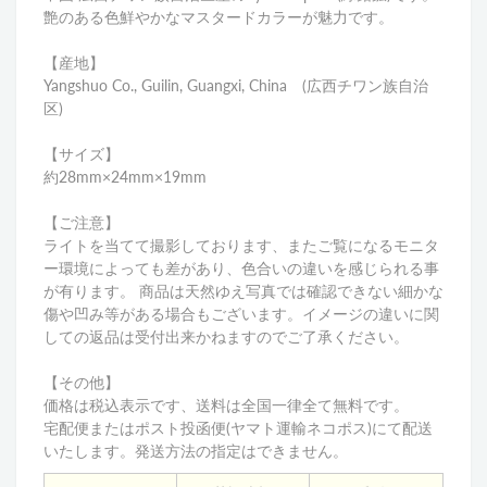
艶のある色鮮やかなマスタードカラーが魅力です。
【産地】
Yangshuo Co., Guilin, Guangxi, China (
広西チワン族自治
区)
【サイズ】
約28mm×24mm×19mm
【ご注意】
ライトを当てて撮影しております、またご覧になるモニタ
ー環境によっても差があり、色合いの違いを感じられる事
が有ります。 商品は天然ゆえ写真では確認できない細かな
傷や凹み等がある場合もございます。イメージの違いに関
しての返品は受付出来かねますのでご了承ください。
【その他】
価格は税込表示です、送料は全国一律全て無料です。
宅配便またはポスト投函便(ヤマト運輸ネコポス)にて配送
いたします。発送方法の指定はできません。