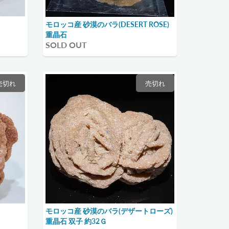
モロッコ産 砂漠のバラ(DESERT ROSE)
重晶石
SOLD OUT
売切れ
売切れ
モロッコ産 砂漠のバラ(デザートローズ)
重晶石 双子 約32Ｇ