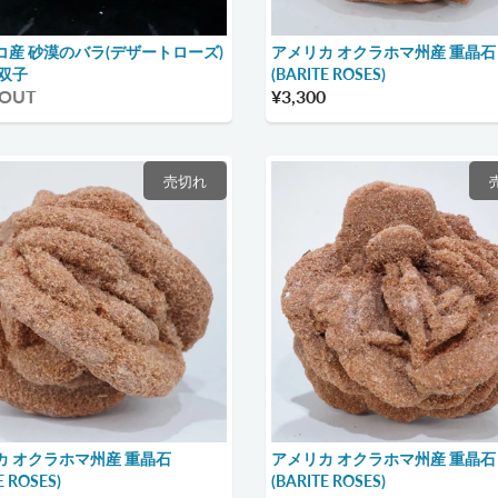
コ産 砂漠のバラ(デザートローズ)
アメリカ オクラホマ州産 重晶石
 双子
(BARITE ROSES)
 OUT
¥3,300
売切れ
カ オクラホマ州産 重晶石
アメリカ オクラホマ州産 重晶石
E ROSES)
(BARITE ROSES)