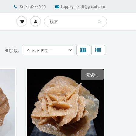
052-732-7676
happygift758@gmail.com
並び順:
売切れ