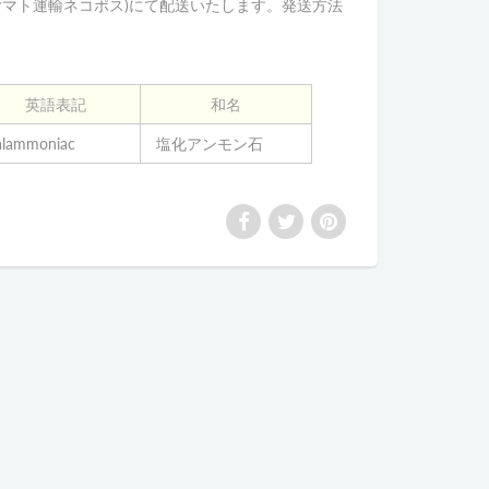
ヤマト運輸ネコポス)にて配送いたします。発送方法
英語表記
和名
alammoniac
塩化アンモン石