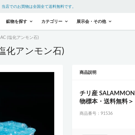
。
当店でのお買物は全国全て送料無料です。
鉱物を探す
カテゴリー
展示会・その他
IAC (塩化アンモン石)
 (塩化アンモン石)
商品説明
チリ
産 SALAMMO
物標本・送料無料＞
商品番号：91536