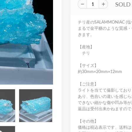
SOLD
チリ産のSALAMMONIAC 
まるで金平糖のような質感・
きます。
【産地】
チリ
【サイズ】
約30mm×20mm×12mm
【ご注意】
ライトを当てて撮影しており
あり、色合いの違いを感じら
できない細かな傷や凹み等が
返品は受付出来かねますので
【その他】
価格は税込表示です、送料は