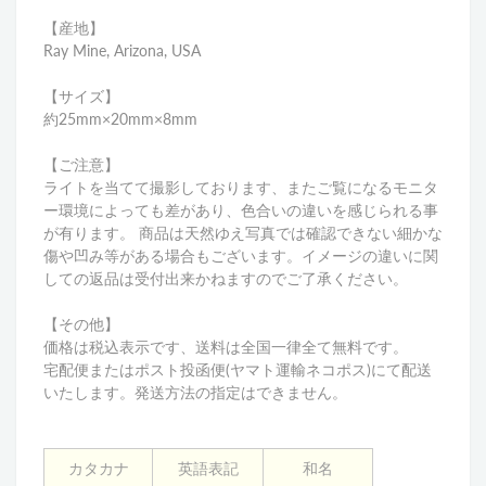
【産地】
Ray Mine, Arizona, USA
【サイズ】
約25mm×20mm×8mm
【ご注意】
ライトを当てて撮影しております、またご覧になるモニタ
ー環境によっても差があり、色合いの違いを感じられる事
が有ります。 商品は天然ゆえ写真では確認できない細かな
傷や凹み等がある場合もございます。イメージの違いに関
しての返品は受付出来かねますのでご了承ください。
【その他】
価格は税込表示です、送料は全国一律全て無料です。
宅配便またはポスト投函便(ヤマト運輸ネコポス)にて配送
いたします。発送方法の指定はできません。
カタカナ
英語表記
和名