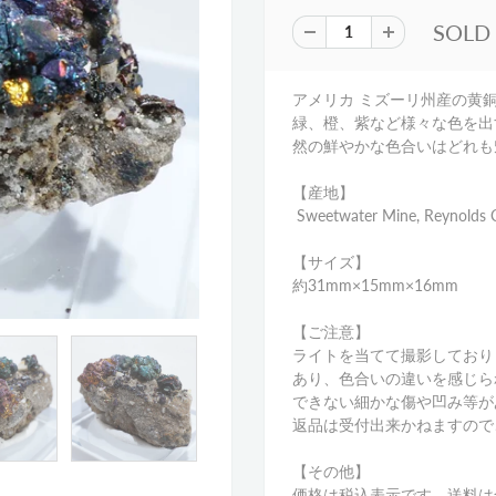
SOLD
アメリカ ミズーリ州産の黄
緑、橙、紫など様々な色を出
然の鮮やかな色合いはどれも
【産地】
Sweetwater Mine, Reynolds C
【サイズ】
約31mm×15mm×16mm
【ご注意】
ライトを当てて撮影しており
あり、色合いの違いを感じら
できない細かな傷や凹み等が
返品は受付出来かねますので
【その他】
価格は税込表示です、送料は